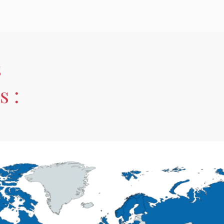
s
s :