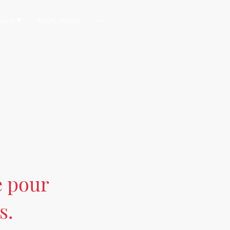
ions
IDEAL Adapt
e pour
s.